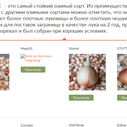
- это самый стойкий озимый сорт. Из преимуществ 
 с другими озимыми сортами можно отметить, что о
еет более плотные луковицы и более плотную чешую
 для поставок заграницу в качестве лука на 2 год, п
озревал и был собран при хороших условиях.
Maas01
Sturon
STUT
Просмотр
Просмотр
Пр
Corrado
VSETANA
Esther