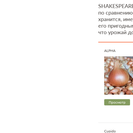
SHAKESPEARE 
по сравнению
хранится, им
его пригодным
что урожай д
ALPHA
Просмотр
Cupido