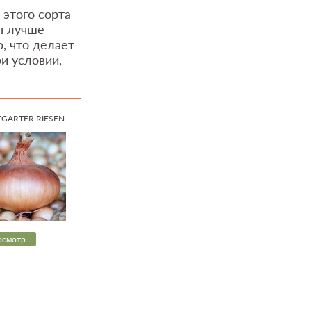
этого сорта
н лучше
, что делает
ри условии,
TGARTER RIESEN
осмотр