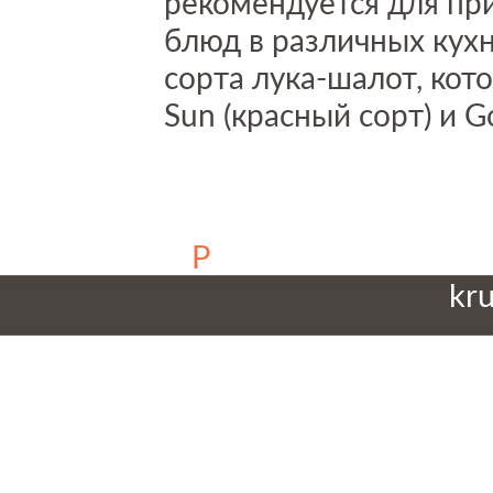
рекомендуется для пр
блюд в различных кух
сорта лука-шалот, кот
Sun (красный сорт) и G
© 2016 Maas Kruiningen
P
+31 113 38158
kru